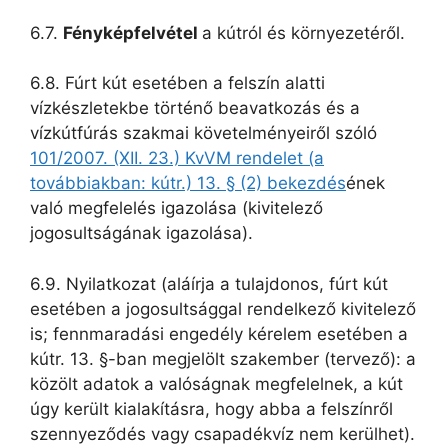
6.7.
Fényképfelvétel
a kútról és környezetéről.
6.8. Fúrt kút esetében a felszín alatti
vízkészletekbe történő beavatkozás és a
vízkútfúrás szakmai követelményeiről szóló
101/2007. (XII. 23.) KvVM rendelet (a
továbbiakban: kútr.) 13. § (2) bekezdés
ének
való megfelelés igazolása (kivitelező
jogosultságának igazolása).
6.9. Nyilatkozat (aláírja a tulajdonos, fúrt kút
esetében a jogosultsággal rendelkező kivitelező
is; fennmaradási engedély kérelem esetében a
kútr. 13. §-ban megjelölt szakember (tervező): a
közölt adatok a valóságnak megfelelnek, a kút
úgy került kialakításra, hogy abba a felszínről
szennyeződés vagy csapadékvíz nem kerülhet).