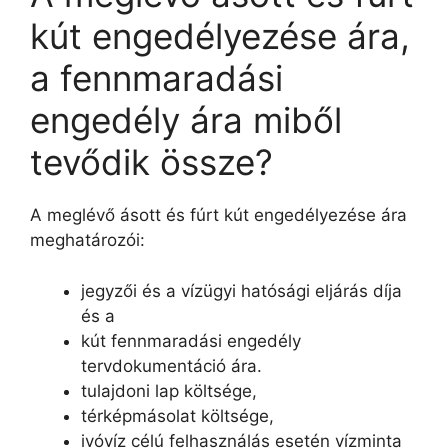
kút engedélyezése ára,
a fennmaradási
engedély ára miből
tevődik össze?
A meglévő ásott és fúrt kút engedélyezése ára
meghatározói:
jegyzői és a vízügyi hatósági eljárás díja
és a
kút fennmaradási engedély
tervdokumentáció ára.
tulajdoni lap költsége,
térképmásolat költsége,
ivóvíz célú felhasználás esetén vízminta