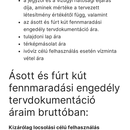
a jegyzői és a vízügyi hatósági eljárás
díja, aminek mértéke a tervezett
létesítmény értékétől függ, valamint
az ásott és fúrt kút fennmaradási
engedély tervdokumentáció ára.
tulajdoni lap ára
térképmásolat ára
ivóvíz célú felhasználás esetén vízminta
vétel ára
Ásott és fúrt kút
fennmaradási engedély
tervdokumentáció
áraim bruttóban:
Kizárólag locsolási célú felhasználás