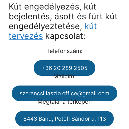
Kút engedélyezés, kút
bejelentés, ásott és fúrt kút
engedélyeztetése,
kút
tervezés
kapcsolat:
Telefonszám:
+36 20 289 2505
Mailcím:
szerencsi.laszlo.office@gmail.com
Megtalál a térképen
8443 Bánd, Petőfi Sándor u. 113
ásott és fúrt kút engedélyezése ára, fennmaradási engedély ára, új kútfúrás