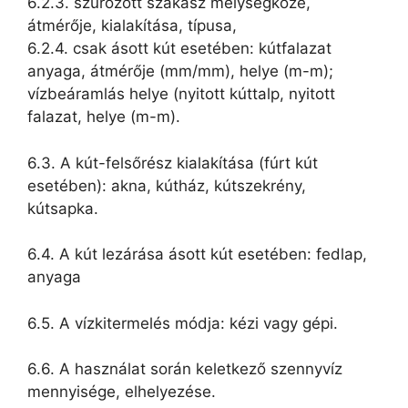
6.2.3. szűrőzött szakasz mélységköze,
átmérője, kialakítása, típusa,
6.2.4. csak ásott kút esetében: kútfalazat
anyaga, átmérője (mm/mm), helye (m-m);
vízbeáramlás helye (nyitott kúttalp, nyitott
falazat, helye (m-m).
6.3. A kút-felsőrész kialakítása (fúrt kút
esetében): akna, kútház, kútszekrény,
kútsapka.
6.4. A kút lezárása ásott kút esetében: fedlap,
anyaga
6.5. A vízkitermelés módja: kézi vagy gépi.
6.6. A használat során keletkező szennyvíz
mennyisége, elhelyezése.