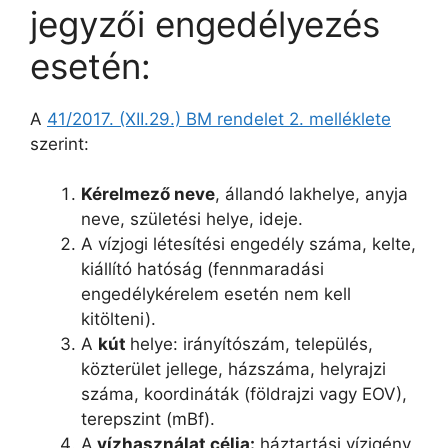
jegyzői engedélyezés
esetén:
A
41/2017. (XII.29.) BM rendelet 2. melléklete
szerint:
Kérelmező neve
, állandó lakhelye, anyja
neve, születési helye, ideje.
A vízjogi létesítési engedély száma, kelte,
kiállító hatóság (fennmaradási
engedélykérelem esetén nem kell
kitölteni).
A
kút
helye: irányítószám, település,
közterület jellege, házszáma, helyrajzi
száma, koordináták (földrajzi vagy EOV),
terepszint (mBf).
A
vízhasználat célja:
háztartási vízigény,