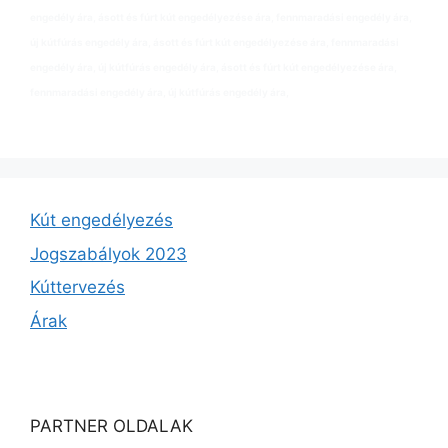
engedély ára, ásott és fúrt kút engedélyezése ára, fennmaradási engedély ára,
új kútfúrás engedély ára, ásott és fúrt kút engedélyezése ára, fennmaradási
engedély ára, új kútfúrás engedély ára, ásott és fúrt kút engedélyezése ára,
fennmaradási engedély ára, új kútfúrás engedély ára,
Kút engedélyezés
Jogszabályok 2023
Kúttervezés
Árak
PARTNER OLDALAK