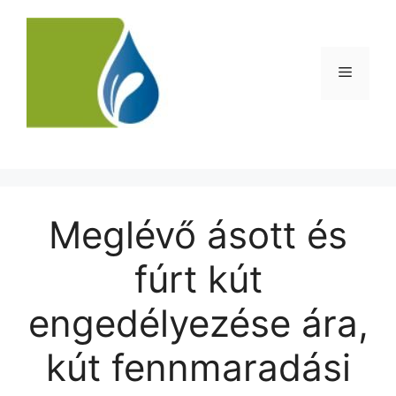
Kilépés
a
tartalomba
Menü
Meglévő ásott és
fúrt kút
engedélyezése ára,
kút fennmaradási