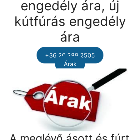
engedély ára, új
kútfúrás engedély
ára
+36 20 289 2505
Árak
A meglévő ásott és fúrt