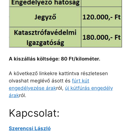
A kiszállás költsége: 80 Ft/kilométer.
A következő linkekre kattintva részletesen
olvashat meglévő ásott és
fúrt kút
engedélyezése árak
ról,
új kútfúrás engedély
árak
ról.
Kapcsolat:
Szerencsi László